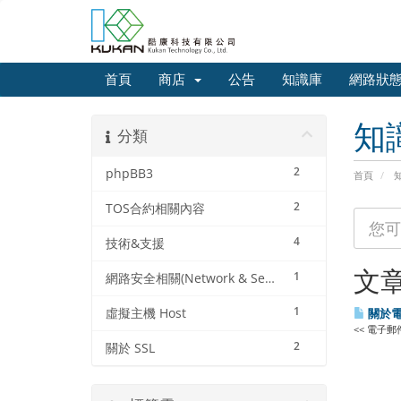
首頁
商店
公告
知識庫
網路狀
知
分類
2
phpBB3
首頁
2
TOS合約相關內容
4
技術&支援
文
1
網路安全相關(Network & Security)
1
虛擬主機 Host
關於電
<< 電子郵件
2
關於 SSL