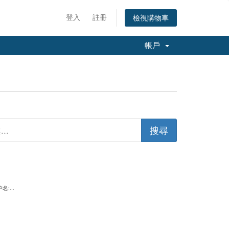
登入
註冊
檢視購物車
帳戶
:...