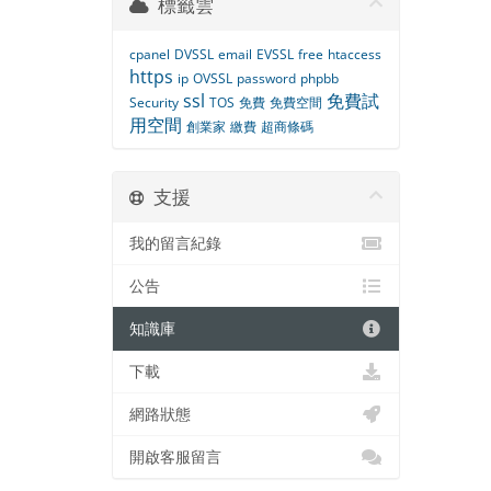
標籤雲
cpanel
DVSSL
email
EVSSL
free
htaccess
https
ip
OVSSL
password
phpbb
ssl
免費試
Security
TOS
免費
免費空間
用空間
創業家
繳費
超商條碼
支援
我的留言紀錄
公告
知識庫
下載
網路狀態
開啟客服留言