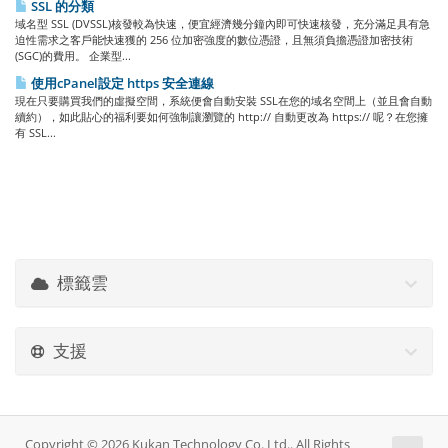
SSL 的分類
域名型 SSL (DVSSL)核發較為快速，便宜經濟幾分鐘內即可快速核發，充分滿足具有急
迫性需求之客戶能快速獲的 256 位加密強度的數位憑證，且無須負擔憑證加密技術
(SGC)的費用。 企業型...
使用cPanel設定 https 安全連線
現在只要購買我們的虛擬空間，系統便會自動安裝 SSL在您的域名空間上（並且會自動
續約），如此貼心的福利要如何強制讓瀏覽的 http:// 自動更改為 https:// 呢？在您擁
有 SSL...
標籤雲
支援
Copyright © 2026 Kukan Technology Co. Ltd.. All Rights