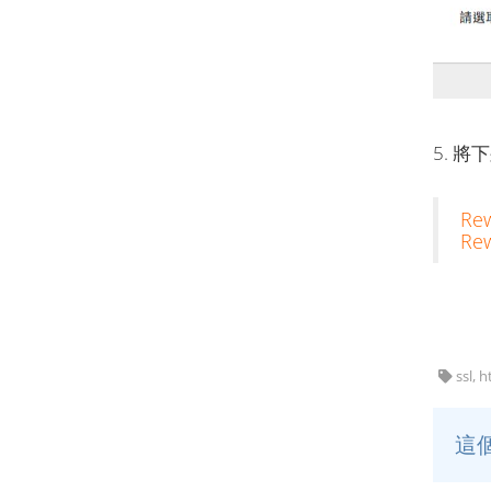
5. 
Re
Rew
ssl, h
這