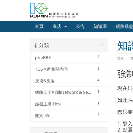
首頁
商店
公告
知識庫
網路狀
知
分類
2
phpBB3
首頁
2
TOS合約相關內容
強制
4
技術&支援
現在只
1
網路安全相關(Network & Security)
如此貼心
1
虛擬主機 Host
您只要打
2
關於 SSL
1. 登
2. 