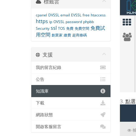
標籤雲
cpanel
DVSSL
email
EVSSL
free
htaccess
https
ip
OVSSL
password
phpbb
ssl
免費試
Security
TOS
免費
免費空間
用空間
創業家
繳費
超商條碼
支援
我的留言紀錄
公告
知識庫
3. 
下載
網路狀態
開啟客服留言