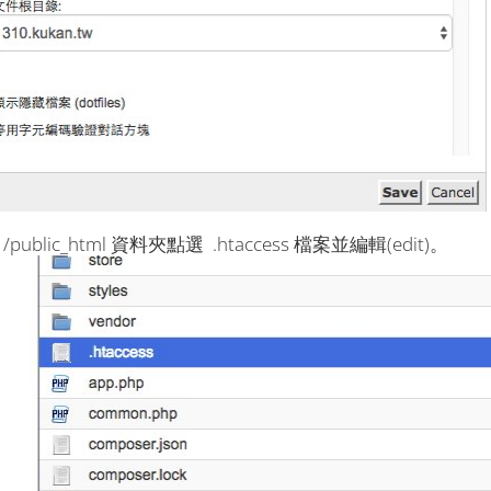
 /public_html 資料夾點選 .htaccess 檔案並編輯(edit)。