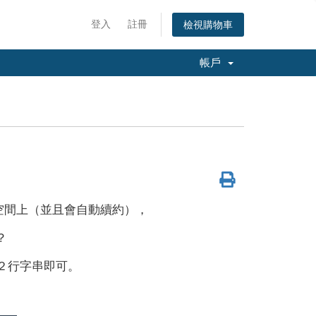
登入
註冊
檢視購物車
帳戶
空間上（並且會自動續約），
？
下列２行字串即可。