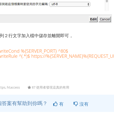
將下列２行文字加入檔中儲存並離開即可，
writeCond %{SERVER_PORT} ^80$
riteRule ^(.*)$ https://%{SERVER_NAME}%{REQUEST_URI
ttps, htaccess
87 使用者發現這真的有用
個答案有幫助到你嗎？
有
沒有