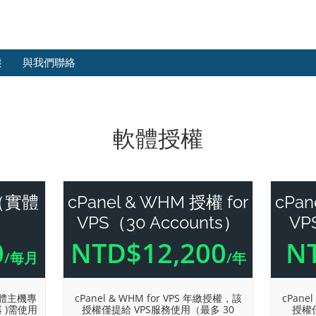
態
與我們聯絡
軟體授權
權（實體
cPanel & WHM 授權 for
cPan
VPS（30 Accounts）
VP
0
NTD$12,200
N
/每月
/年
實體主機專
cPanel & WHM for VPS 年繳授權，該
cPane
器 )需使用
授權僅提給 VPS服務使用（最多 30
授權