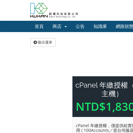
首頁
商店
公告
知識庫
網路狀
顯示選單
cPanel 年繳授
主機）
NTD$1,83
cPanel 年繳授權，僅提供給
用 ( 100Accounts／壹台伺服