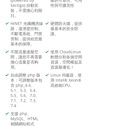
(powered by
級的可靠性、可用
Sectigo) 自動安
性與可擴充性
裝，不需擔心到期
日。
HiNET 光纖機房線
硬體防火牆，提供
路，溫溼度控制、
最基本的安全防
不斷電系統、門禁
護。
管制，提供給您最
基本的保障。
不限流量虛擬空
使用 CloudLinux
間，讓您不再需要
軟體分割各個空間
擔心流量是否夠
資源，空間權益及
用。
資源最優化！
自由調整 php 版
Linux 伺服器，使
本：可調整版本包
用 Intel® Xeon®
含 php_4.4、
高效能CPU。
5.1、5.3、5.4、
5.5、5.6、7.0、
7.1、7.2、7.3、
7.4
支援 php、
MySQL、HTML
相關網站程式