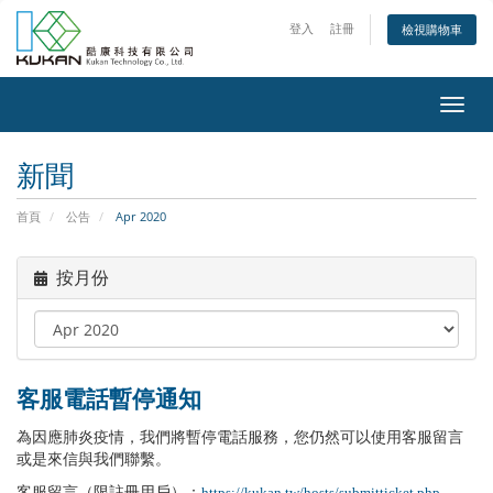
登入
註冊
檢視購物車
Toggl
navig
新聞
首頁
公告
Apr 2020
按月份
客服電話暫停通知
為因應肺炎疫情，我們將暫停電話服務，您仍然可以使用客服留言
或是來信與我們聯繫。
客服留言（限註冊用戶）：
https://kukan.tw/hosts/submitticket.php